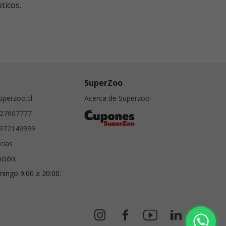
ticos.
SuperZoo
perzoo.cl
Acerca de Superzoo
27607777
972149999
cias
nción:
ingo 9:00 a 20:00.