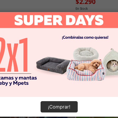
$2.290
En Stock
¡Comprar!