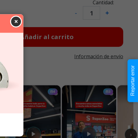
Cantidad:
-
+
×
Añadir al carrito
Información de envío
Reportar error