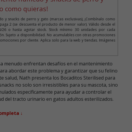
o como quieras!
o y snacks de perro y gato (marcas exclusivas), ¡Combínalo como
 paga 2 (se descuenta el producto de menor valor). Válido desde el
08/26 o hasta agotar stock. Stock mínimo 30 unidades por cada
n. Sujeto a disponibilidad. No acumulables con otras promociones
omociones por cliente. Aplica solo para la web y tiendas. Imágenes
s a menudo enfrentan desafíos en el mantenimiento
Para abordar este problema y garantizar que su felino
te salud, Nath presenta los Bocaditos Sterilised para
 snacks no solo son irresistibles para su mascota, sino
ulados específicamente para ayudar a controlar el
d del tracto urinario en gatos adultos esterilizados.
completa ↓