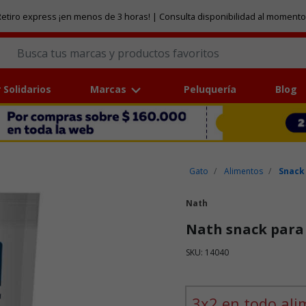
etiro express ¡en menos de 3 horas! | Consulta disponibilidad al momento
 Solidarios
Marcas
Peluquería
Blog
Gato
Alimentos
Snack
Nath
Nath snack para 
SKU: 14040
Puntuación clientes: 4 de 5
3x2 en todo ali