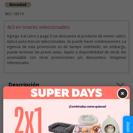
Novedad
SKU: 16514
4x3 en snacks seleccionados.
Agrega 4 al carro y paga 3 (se descuenta el producto de menor valor).
Aplica para marcas seleccionadas. Se puede hacer combinaciones. La
vigencia de esta promoción es de tiempo indefinido; sin embargo,
puede terminar sin previo aviso. Sujeto a disponibilidad de stock. No
acumulable con otras promociones y/o descuentos. Imágenes
referenciales
Descripción
×
$11.990
Cantidad:
Este producto no está
-
+
disponible