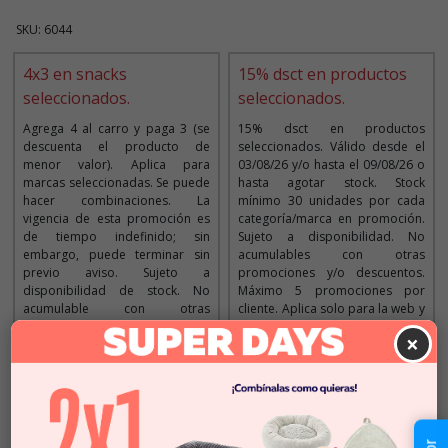
SKU: 6044
4x3 en snacks
15% dsct en productos
seleccionados.
seleccionados.
Agrega 4 al carro y paga 3 (se
15% dsct en productos
descuenta el producto de
seleccionados. Válido desde el
menor valor). Aplica para
03/08/26 y/o hasta el 09/08/26 o
marcas seleccionadas. Se puede
hasta agotar stock. Stock
hacer combinaciones. La
mínimo 30 unidades por cada
vigencia de esta promoción es
categoría/marca en promoción.
de tiempo indefinido; sin
Sujeto a disponibilidad. No
embargo, puede terminar sin
acumulables con otras
previo aviso. Sujeto a
promociones y/o descuentos.
disponibilidad de stock. No
Máximo 5 promociones por
acumulable con otras
cliente. Aplica solo para la web y
promociones y/o descuentos.
tiendas. Imágenes referenciales.
×
Imágenes referenciales
Descripción