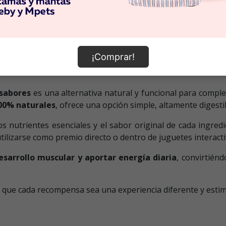
nal
¡Comprar!
 sabores
es una alternativa natural y funcional para comple
100% naturales
, ofrece una opción simple, altamente digesti
os nutrientes esenciales y el sabor original de cada ingred
 utilizarse como premio directo o dentro de juguetes interac
esarrollo muscular y aportar energía diaria
, convirtién
 que cada recompensa sea una experiencia diferente y estim