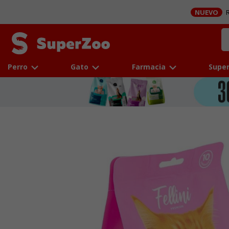
NUEVO
R
Perro
Gato
Farmacia
Super