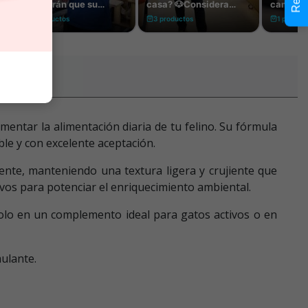
mentar la alimentación diaria de tu felino. Su fórmula
ble y con excelente aceptación.
iente, manteniendo una textura ligera y crujiente que
tivos para potenciar el enriquecimiento ambiental.
dolo en un complemento ideal para gatos activos o en
ulante.