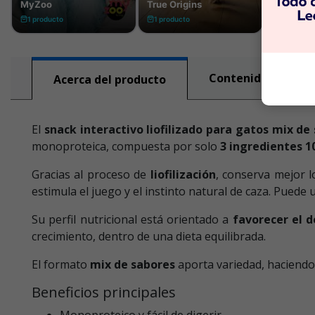
Contenido nutricio
Acerca del producto
El
snack interactivo liofilizado para gatos mix de
monoproteica, compuesta por solo
3 ingredientes 
Gracias al proceso de
liofilización
, conserva mejor l
estimula el juego y el instinto natural de caza. Puede
Su perfil nutricional está orientado a
favorecer el d
crecimiento, dentro de una dieta equilibrada.
El formato
mix de sabores
aporta variedad, haciendo
Beneficios principales
Monoproteico y fácil de digerir.