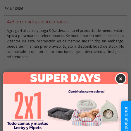
SKU: 10986
4x3 en snacks seleccionados.
Agrega 4 al carro y paga 3 (se descuenta el producto de menor valor).
Aplica para marcas seleccionadas. Se puede hacer combinaciones. La
vigencia de esta promoción es de tiempo indefinido; sin embargo,
puede terminar sin previo aviso. Sujeto a disponibilidad de stock. No
acumulable con otras promociones y/o descuentos. Imágenes
referenciales
×
Descripción
$2.590
Cantidad:
En Stock
-
+
Reportar error
Añadir al carrito