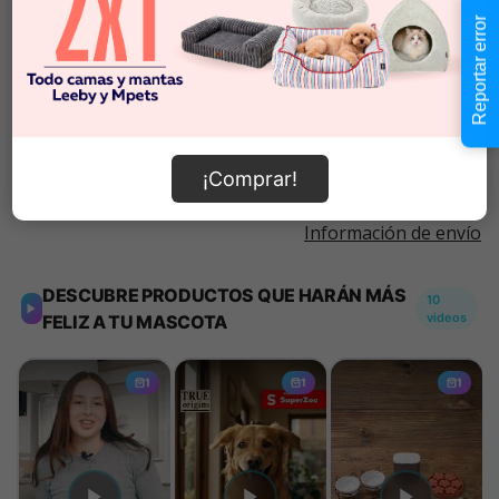
$2.990
Cantidad:
Reportar error
En Stock
-
+
Añadir al carrito
¡Comprar!
Información de envío