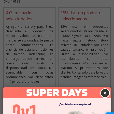
SKU: 16188
4x3 en snacks
15% dsct en productos
seleccionados.
seleccionados.
Agrega 4 al carro y paga 3 (se
15% dsct en productos
descuenta el producto de
seleccionados. Válido desde el
menor valor). Aplica para
03/08/26 y/o hasta el 09/08/26 o
marcas seleccionadas. Se puede
hasta agotar stock. Stock
hacer combinaciones. La
mínimo 30 unidades por cada
vigencia de esta promoción es
categoría/marca en promoción.
de tiempo indefinido; sin
Sujeto a disponibilidad. No
embargo, puede terminar sin
acumulables con otras
previo aviso. Sujeto a
promociones y/o descuentos.
disponibilidad de stock. No
Máximo 5 promociones por
acumulable con otras
cliente. Aplica solo para la web y
promociones y/o descuentos.
tiendas. Imágenes referenciales.
Imágenes referenciales
×
Descripción