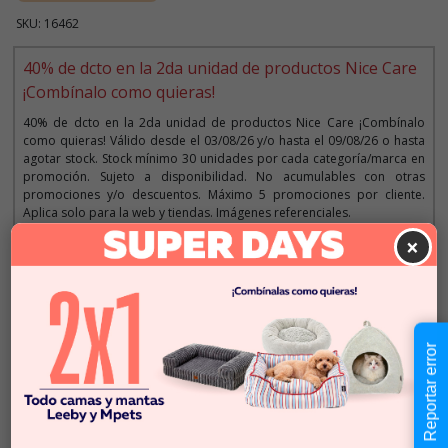
SKU: 16462
40% de dcto en la 2da unidad de productos Nice Care
¡Combínalo como quieras!
40% de dcto en la 2da unidad de productos Nice Care ¡Combínalo
como quieras! Válido desde el 03/08/26 y/o hasta el 09/08/26 o hasta
agotar stock. Stock mínimo 30 unidades por cada categoría/marca en
promoción. Sujeto a disponibilidad. No acumulables con otras
promociones y/o descuentos. Máximo 5 promociones por cliente.
Aplica solo para la web y tiendas. Imágenes referenciales.
×
Descripción
$9.990
Reportar error
Cantidad:
Este producto no está
-
+
disponible