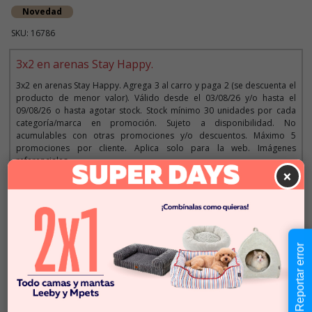
Novedad
SKU: 16786
3x2 en arenas Stay Happy.
3x2 en arenas Stay Happy. Agrega 3 al carro y paga 2 (se descuenta el
producto de menor valor). Válido desde el 03/08/26 y/o hasta el
09/08/26 o hasta agotar stock. Stock mínimo 30 unidades por cada
categoría/marca en promoción. Sujeto a disponibilidad. No
acumulables con otras promociones y/o descuentos. Máximo 5
promociones por cliente. Aplica solo para la web. Imágenes
referenciales.
×
Descripción
Reportar error
$11.990
Cantidad:
En Stock
-
+