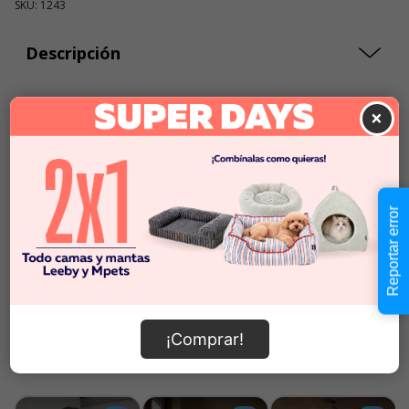
SKU: 1243
Descripción
$30.990
×
Cantidad:
En Stock
-
+
Añadir al carrito
Reportar error
Información de envío
¡Comprar!