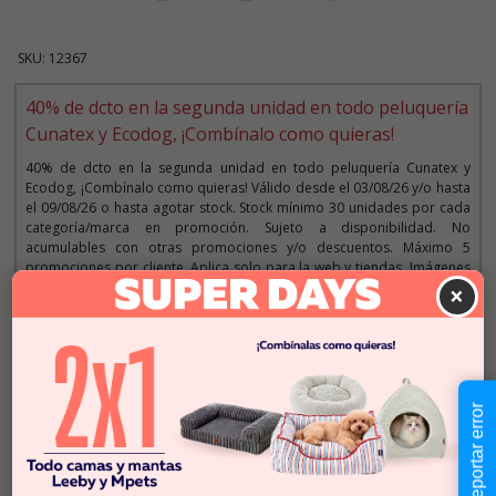
SKU: 12367
40% de dcto en la segunda unidad en todo peluquería
Cunatex y Ecodog, ¡Combínalo como quieras!
40% de dcto en la segunda unidad en todo peluquería Cunatex y
Ecodog, ¡Combínalo como quieras! Válido desde el 03/08/26 y/o hasta
el 09/08/26 o hasta agotar stock. Stock mínimo 30 unidades por cada
categoría/marca en promoción. Sujeto a disponibilidad. No
acumulables con otras promociones y/o descuentos. Máximo 5
promociones por cliente. Aplica solo para la web y tiendas. Imágenes
referenciales.
×
Descripción
Reportar error
$12.990
Cantidad:
En Stock
-
+