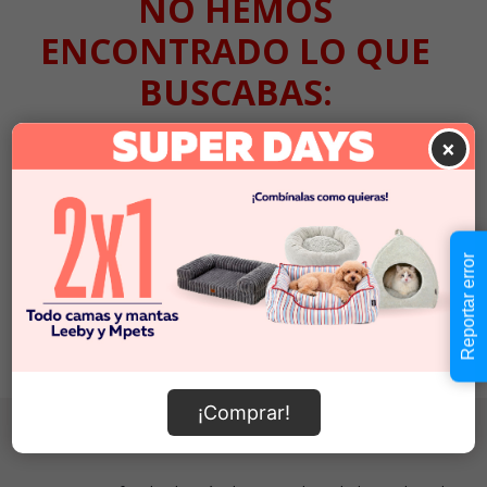
NO HEMOS
ENCONTRADO LO QUE
BUSCABAS:
No tenemos resultados para:
×
Pero que no cunda el pánico, sigue las instrucciones
1. Revisa que la búsqueda no tenga errores ortográficos
2. Prueba a volver a buscar con palabras más específicas
Reportar error
3. Vuelve a nuestra
home
y prueba de nuevo
¡Todos los caminos llevan a Roma! :)
¡Comprar!
Localiza tu tienda