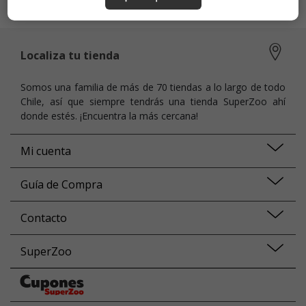
las bacterias que corren los perros.
Localiza tu tienda
Somos una familia de más de 70 tiendas a lo largo de todo
Chile, así que siempre tendrás una tienda SuperZoo ahí
donde estés. ¡Encuentra la más cercana!
Mi cuenta
Guía de Compra
Contacto
SuperZoo