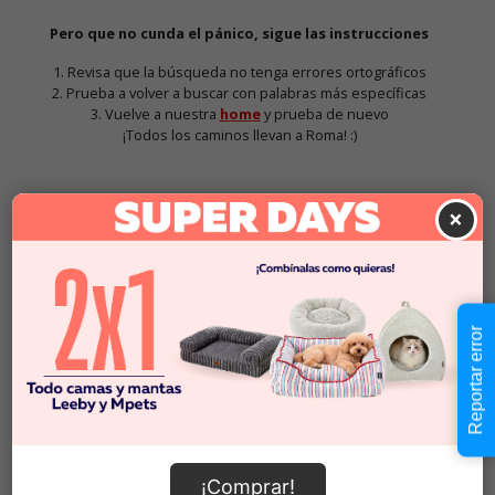
Pero que no cunda el pánico, sigue las instrucciones
1. Revisa que la búsqueda no tenga errores ortográficos
2. Prueba a volver a buscar con palabras más específicas
3. Vuelve a nuestra
home
y prueba de nuevo
¡Todos los caminos llevan a Roma! :)
×
Pawz
Se crearon las botas de goma para perros
PawZ
para mantener a su perro saludable, proteger las
Reportar error
patas de lesiones y mantener su casa limpia. Las
botas, hechas de caucho natural duradero,
proporcionan una fuerte barrera entre las patas
del perro y las sustancias potencialmente
peligrosas, como los químicos dañinos para
derretir la nieve, el pavimento caliente abrasador y
¡Comprar!