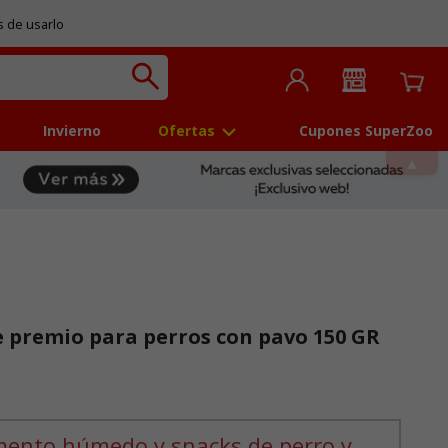
s de usarlo
Invierno
Ofertas
Cupones SuperZoo
e premio para perros con pavo 150 GR
mento húmedo y snacks de perro y