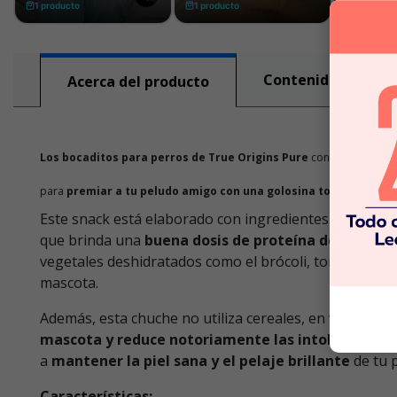
Contenido nutricio
Acerca del producto
Los bocaditos para perros de True Origins Pure
con sabor a pavo
para
premiar a tu peludo amigo con una golosina totalmente na
Este snack está elaborado con ingredientes completam
que brinda una
buena dosis de proteína de calidad
vegetales deshidratados como el brócoli, tomate y se
mascota.
Además, esta chuche no utiliza cereales, en vez de e
mascota y reduce notoriamente las intolerancias
a
mantener la piel sana y el pelaje brillante
de tu p
Características: