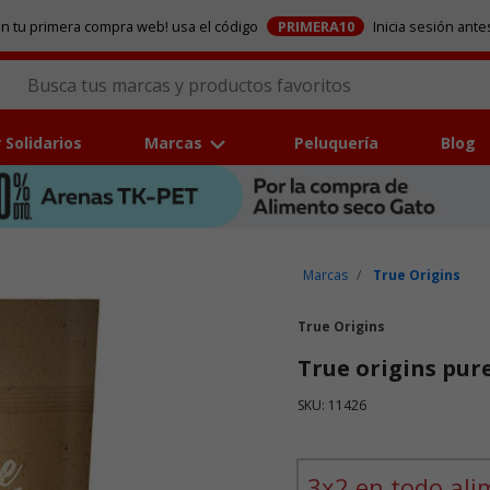
en tu primera compra web! usa el código
PRIMERA10
Inicia sesión ante
 Solidarios
Marcas
Peluquería
Blog
Marcas
True Origins
True Origins
True origins pur
SKU: 11426
Puntuación clientes: 5 de 5
3x2 en todo ali