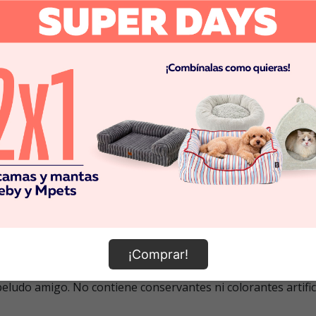
nal
Satisfacción garantizada
 ofrecen a tu mascota una chuche con un delicioso sabor que, a su vez, sirv
tural y saludable.
Además, está elaborado con una textura crocante que le e
ente naturales, en los cuales se encuentra un gran conten
 para mantener a tu perro activo y saludable
. Además, es
millas de arándanos, todos estos
ricos en antioxidantes y
llo, complementa con patatas como fuente de hidratos de ca
¡Comprar!
 alimentarias.
Estas chuches contienen aceite de salmón q
eludo amigo. No contiene conservantes ni colorantes artifici