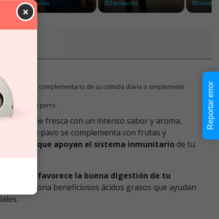
×
Reportar error
e como alimento complementario de su comida diaria o simplemente
ncantará a tu perro.
ido de carne fresca con un intenso sabor y aroma,
ta carne de pavo se complementa con frutas y
 vitaminas que apoyan el sistema inmunitario
de tu
rbono, esto
favorece la buena digestión de tu
ue proporciona beneficiosos ácidos grasos que ayudan
ales.