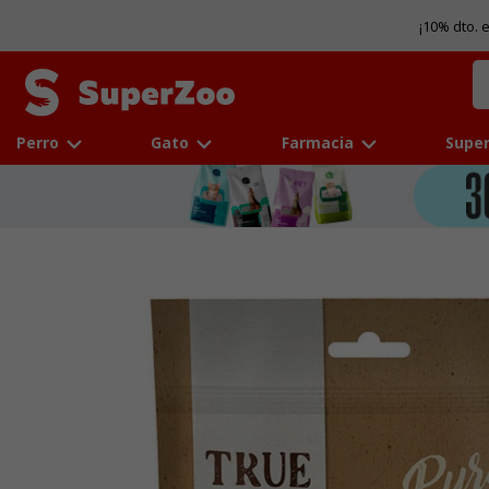
¡10% dto. 
Perro
Gato
Farmacia
Super