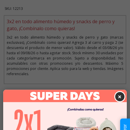
SKU: 12213
3x2 en todo alimento húmedo y snacks de perro y
gato, ¡Combínalo como quieras!
3x2 en todo alimento húmedo y snacks de perro y gato (marcas
exclusivas), ¡Combínalo como quieras! Agrega 3 al carro y paga 2 (se
descuenta el producto de menor valor). Válido desde el 03/08/26 y/o
hasta el 09/08/26 o hasta agotar stock. Stock mínimo 30 unidades por
cada categoría/marca en promoción. Sujeto a disponibilidad. No
acumulables con otras promociones y/o descuentos. Máximo 5
promociones por cliente. Aplica solo para la web y tiendas. Imágenes
referenciales.
Descripción
×
$2.490
Cantidad:
En Stock
-
+