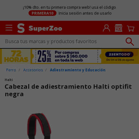
¡10% dto. en tu primera compra web! usa el código
PRIMERA10
Inicia sesión antes de usarlo
Perro
Accesorios
Adiestramiento y Educación
Halti
Cabezal de adiestramiento Halti optifit
negra
Puntuación clientes: 3,3 de 5