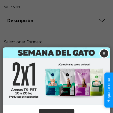
SKU: 16023
Descripción
Seleccionar Formato
×
Talla M
$29.990
Cantidad:
Este producto no está
-
+
Reportar error
disponible
Añadir al carrito