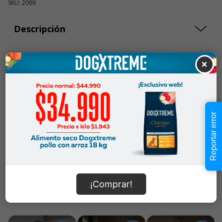
SKU: 2099
Descripción
$19.990
×
Cantidad:
En Stock
-
+
Añadir al carrito
Reportar error
Información de envío
¡Comprar!