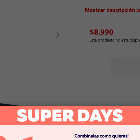
Mostrar descripción 
$8.990
Siguiente
Este producto no está dispo