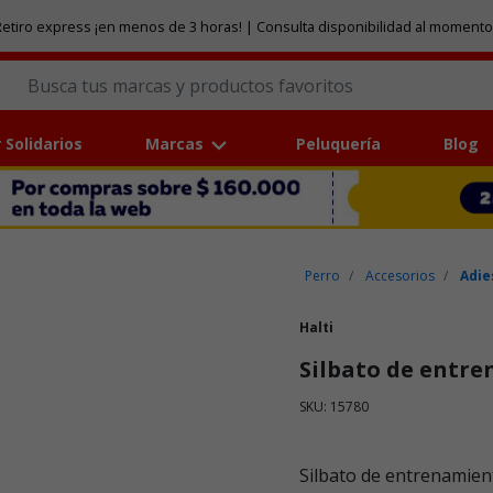
etiro express ¡en menos de 3 horas! | Consulta disponibilidad al momento
 Solidarios
Marcas
Peluquería
Blog
Perro
Accesorios
Adie
Halti
Silbato de entr
SKU: 15780
Puntuación clientes: 3,2 de
Silbato de entrenamien