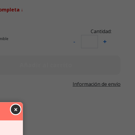
completa ↓
Cantidad:
nible
-
+
Añadir al carrito
Información de envío
×