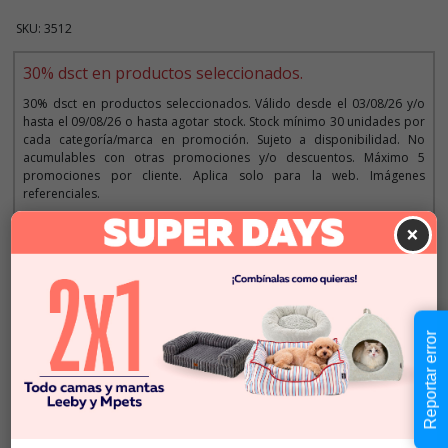
SKU: 3512
30% dsct en productos seleccionados.
30% dsct en productos seleccionados. Válido desde el 03/08/26 y/o
hasta el 09/08/26 o hasta agotar stock. Stock mínimo 30 unidades por
cada categoría/marca en promoción. Sujeto a disponibilidad. No
acumulables con otras promociones y/o descuentos. Máximo 5
promociones por cliente. Aplica solo para la web. Imágenes
referenciales.
×
Descripción
Precio de oferta desde
a
$39.990
$27.993
Cantidad:
Reportar error
En Stock
-
+
Añadir al carrito