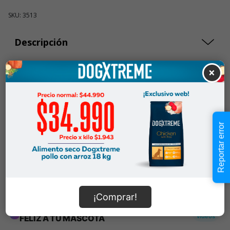
SKU: 3513
Descripción
×
$27.990
Cantidad:
En Stock
-
+
Reportar error
Añadir al carrito
Información de envío
¡Comprar!