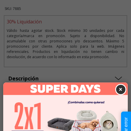
SKU: 7885
30% Liquidación
Válido hasta agotar stock. Stock mínimo 30 unidades por cada
categoría/marca en promoción. Sujeto a disponibilidad. No
acumulable con otras promociones y/o descuentos. Máximo 5
promociones por cliente. Aplica solo para la web. Imágenes
referenciales. Productos en liquidación no tienen cambio ni
devolución, de acuerdo con lo informado en esta promoción.
Descripción
×
Seleccionar Formato
Talla S