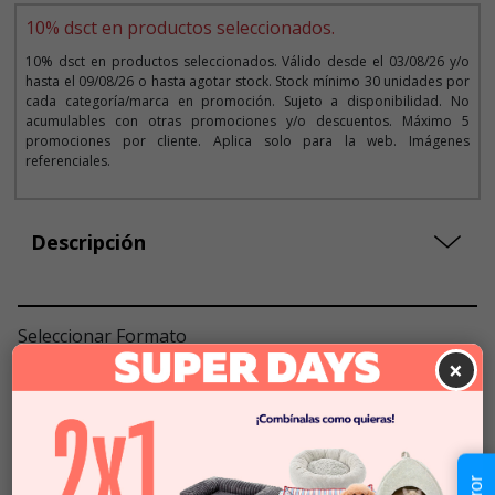
10% dsct en productos seleccionados.
10% dsct en productos seleccionados. Válido desde el 03/08/26 y/o
hasta el 09/08/26 o hasta agotar stock. Stock mínimo 30 unidades por
cada categoría/marca en promoción. Sujeto a disponibilidad. No
acumulables con otras promociones y/o descuentos. Máximo 5
promociones por cliente. Aplica solo para la web. Imágenes
referenciales.
Descripción
Seleccionar Formato
×
Talla XS
$54.990
$49.491
Talla S
$54.990
$49.491
Talla M
$54.990
$49.491