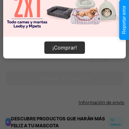
Talla S
$22.990
Reportar error
Talla M
$29.990
Talla L
$31.990
$18.990
-
$31.990
Cantidad:
¡Comprar!
Selecciona una opción para ver
-
+
disponibilidad
Añadir al carrito
Información de envío