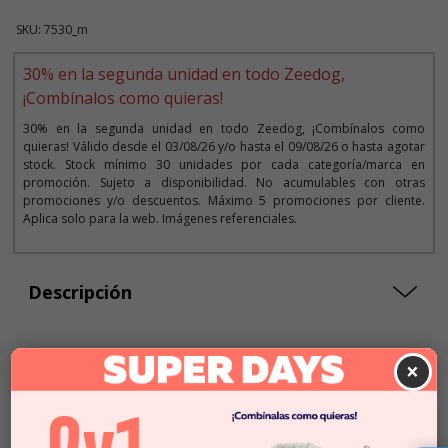
SKU: 7530_m
30% en la segunda unidad en todo Zeedog,
¡Combínalos como quieras!
30% en la segunda unidad en todo Zeedog, ¡Combínalos como
quieras! Válido desde el 03/08/26 y/o hasta el 09/08/26 o hasta agotar
stock. Stock mínimo 30 unidades por cada categoría/marca en
promoción. Sujeto a disponibilidad. No acumulables con otras
promociones y/o descuentos. Máximo 5 promociones por cliente.
Aplica solo para la web. Imágenes referenciales.
Descripción
×
Seleccionar Formato
Talla XS
$18.990