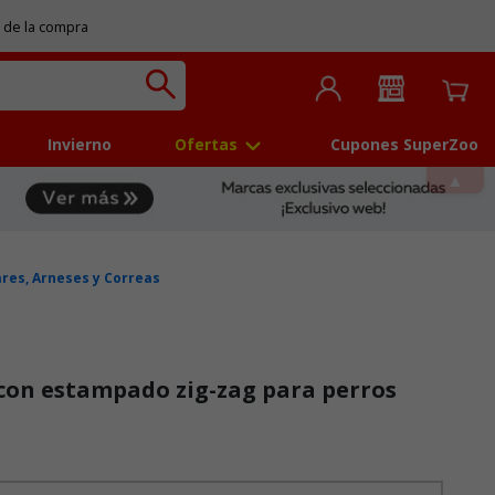
 de la compra
Invierno
Ofertas
Cupones SuperZoo
ares, Arneses y Correas
 con estampado zig-zag para perros
 5