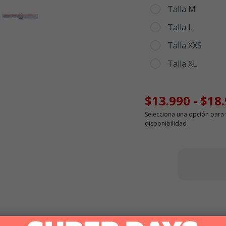
Talla M
Talla L
Talla XXS
Talla XL
$13.990
-
$18
Selecciona una opción para 
disponibilidad