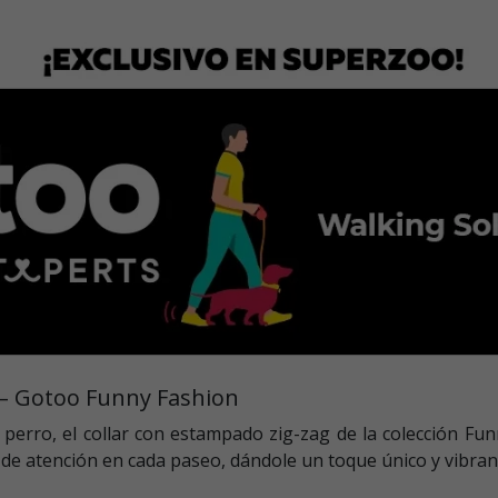
 – Gotoo Funny Fashion
tu perro, el collar con estampado zig-zag de la colección F
 de atención en cada paseo, dándole un toque único y vibran