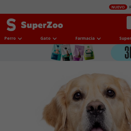
NUEVO
R
Perro
Gato
Farmacia
Super