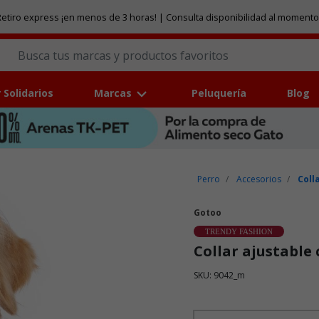
etiro express ¡en menos de 3 horas! | Consulta disponibilidad al momento
 Solidarios
Marcas
Peluquería
Blog
Perro
Accesorios
Coll
Gotoo
TRENDY FASHION
Collar ajustable
SKU: 9042_m
Puntuación clientes: 3,2 de