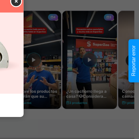
×
Reportar error