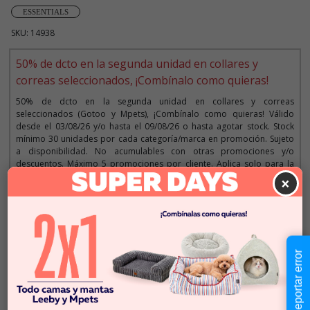
ESSENTIALS
SKU: 14938
50% de dcto en la segunda unidad en collares y
correas seleccionados, ¡Combínalo como quieras!
50% de dcto en la segunda unidad en collares y correas
seleccionados (Gotoo y Mpets), ¡Combínalo como quieras! Válido
desde el 03/08/26 y/o hasta el 09/08/26 o hasta agotar stock. Stock
mínimo 30 unidades por cada categoría/marca en promoción. Sujeto
a disponibilidad. No acumulables con otras promociones y/o
descuentos. Máximo 5 promociones por cliente. Aplica solo para la
web y tiendas. Imágenes referenciales.
×
Descripción
Reportar error
$11.990
Cantidad:
En Stock
-
+