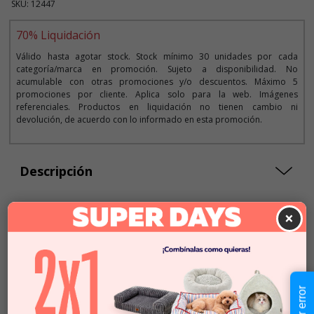
SKU: 12447
70% Liquidación
Válido hasta agotar stock. Stock mínimo 30 unidades por cada
categoría/marca en promoción. Sujeto a disponibilidad. No
acumulable con otras promociones y/o descuentos. Máximo 5
promociones por cliente. Aplica solo para la web. Imágenes
referenciales. Productos en liquidación no tienen cambio ni
devolución, de acuerdo con lo informado en esta promoción.
Descripción
×
Seleccionar Formato
Talla S/M
Talla L
$28.990
$8.697