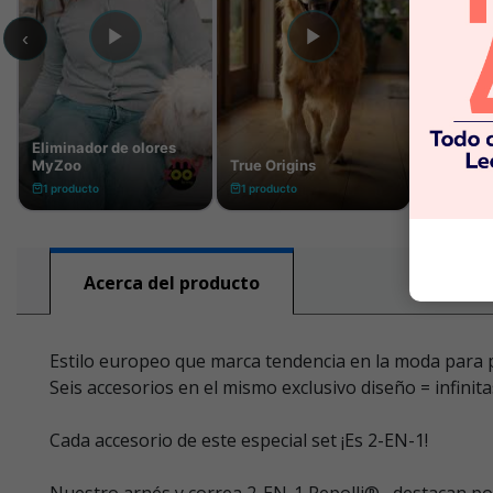
Acerca del producto
Estilo europeo que marca tendencia en la moda para p
Seis accesorios en el mismo exclusivo diseño = infinit
Cada accesorio de este especial set ¡Es 2-EN-1!
Nuestro arnés y correa 2-EN-1 Pepolli® , destacan por 