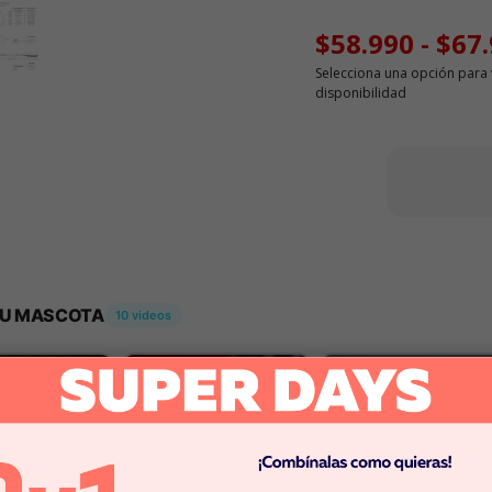
$58.990
-
$67
Selecciona una opción para 
disponibilidad