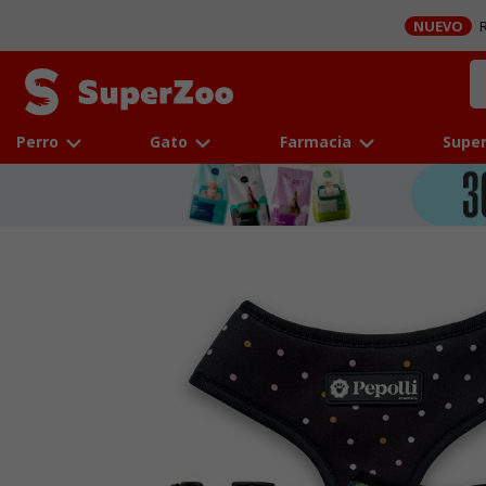
NUEVO
R
Perro
Gato
Farmacia
Super