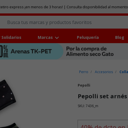
etiro express ¡en menos de 3 horas! | Consulta disponibilidad al momento
 Solidarios
Marcas
Peluquería
Blog
Perro
Accesorios
Coll
Pepolli
Pepolli set arnés
SKU: 7436_m
Puntuación clientes: 5 de 5
40% de dcto en 