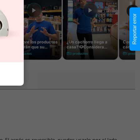
Reportar error
o. El arnés es reversible, puedes usarlo por el lado