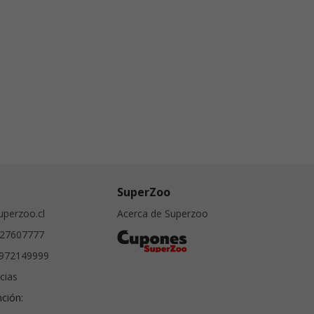
SuperZoo
perzoo.cl
Acerca de Superzoo
27607777
972149999
cias
nción: