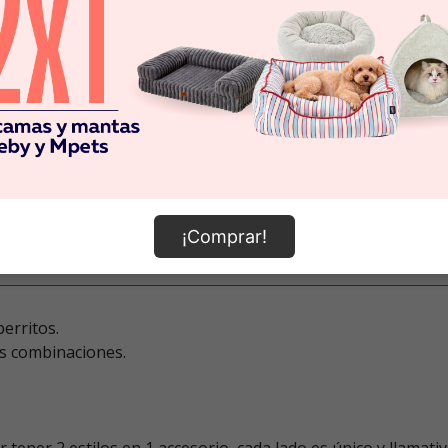
¡Comprar!
erritos.
as combinaciones.
tener 2 estilos en 1 accesorio, cada lado es único y llamativ