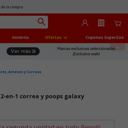
 de la compra
Invierno
Ofertas
Cupones SuperZoo
ares, Arneses y Correas
 2-en-1 correa y poops galaxy
la segunda unidad en todo Pepolli,