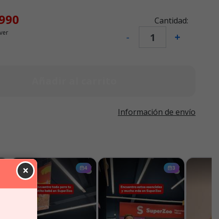
.990
Cantidad:
ver
-
+
Añadir al carrito
Información de envío
×