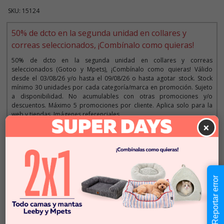
SKU: 15124
50% de dcto en la segunda unidad en collares y
correas seleccionados, ¡Combínalo como quieras!
50% de dcto en la segunda unidad en collares y correas
seleccionados (Gotoo y Mpets), ¡Combínalo como quieras! Válido
desde el 03/08/26 y/o hasta el 09/08/26 o hasta agotar stock. Stock
mínimo 30 unidades por cada categoría/marca en promoción. Sujeto
a disponibilidad. No acumulables con otras promociones y/o
descuentos. Máximo 5 promociones por cliente. Aplica solo para la
web y tiendas. Imágenes referenciales.
×
Descripción
Reportar error
$4.990
Cantidad:
Este producto no está
-
+
disponible