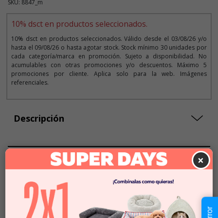
SKU: 8847_m
10% dsct en productos seleccionados.
10% dsct en productos seleccionados. Válido desde el 03/08/26 y/o
hasta el 09/08/26 o hasta agotar stock. Stock mínimo 30 unidades por
cada categoría/marca en promoción. Sujeto a disponibilidad. No
acumulables con otras promociones y/o descuentos. Máximo 5
promociones por cliente. Aplica solo para la web. Imágenes
referenciales.
Descripción
×
Seleccionar Formato
Talla S
$37.990
$34.191
Talla M
$37.990
$34.191
Talla L
$37.990
$34.191