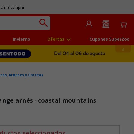
 de la compra
Invierno
Ofertas
Cupones SuperZoo
ares, Arneses y Correas
ange arnés - coastal mountains
 5
ductos seleccionados.