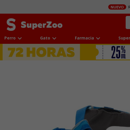
NUEVO
R
Perro
Gato
Farmacia
Super