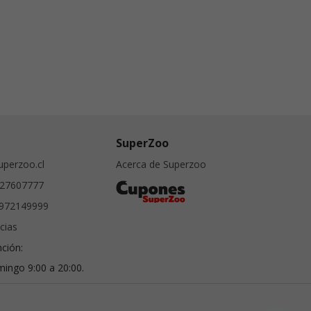
SuperZoo
perzoo.cl
Acerca de Superzoo
27607777
972149999
cias
nción:
ingo 9:00 a 20:00.