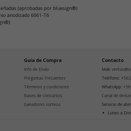
diseñadas (aprobadas por bluesign®)
minio anodizado 6061-T6
ign®)
Guía de Compra
Contacto
Info de Envío
Mail:
ventas@su
Preguntas Frecuentes
Teléfono:
+562
Términos y condiciones
WhatsApp:
+56
Bases de concursos
Canal de denun
Ganadores sorteos
Servicio de ate
Lunes a Dom