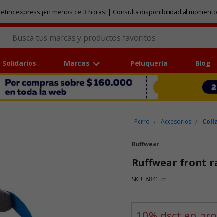
etiro express ¡en menos de 3 horas! | Consulta disponibilidad al momento
 Solidarios
Marcas
Peluquería
Blog
Perro
Accesorios
Coll
Ruffwear
Ruffwear front r
SKU: 8841_m
Puntuación clientes: 3,8 de
10% dsct en pro