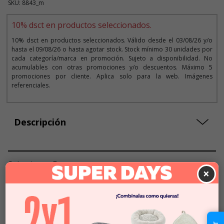
SKU: 8843_m
10% dsct en productos seleccionados.
10% dsct en productos seleccionados. Válido desde el 03/08/26 y/o
hasta el 09/08/26 o hasta agotar stock. Stock mínimo 30 unidades por
cada categoría/marca en promoción. Sujeto a disponibilidad. No
acumulables con otras promociones y/o descuentos. Máximo 5
promociones por cliente. Aplica solo para la web. Imágenes
referenciales.
Descripción
Seleccionar Formato
×
Talla XS
$62.990
$56.691
Talla S
$62.990
$56.691
Talla M
$62.990
$56.691