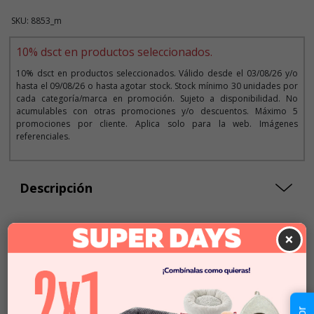
SKU: 8853_m
10% dsct en productos seleccionados.
10% dsct en productos seleccionados. Válido desde el 03/08/26 y/o
hasta el 09/08/26 o hasta agotar stock. Stock mínimo 30 unidades por
cada categoría/marca en promoción. Sujeto a disponibilidad. No
acumulables con otras promociones y/o descuentos. Máximo 5
promociones por cliente. Aplica solo para la web. Imágenes
referenciales.
Descripción
×
Seleccionar Formato
Talla S
$18.990
$17.091
Talla M
$18.990
$17.091