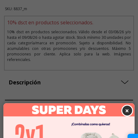
SKU: 8837_m
10% dsct en productos seleccionados.
10% dsct en productos seleccionados. Válido desde el 03/08/26 y/o
hasta el 09/08/26 o hasta agotar stock. Stock mínimo 30 unidades por
cada categoría/marca en promoción. Sujeto a disponibilidad. No
acumulables con otras promociones y/o descuentos. Máximo 5
promociones por cliente. Aplica solo para la web. Imágenes
referenciales.
Descripción
Seleccionar Formato
×
Talla XS
$62.990
$56.691
Talla S
$62.990
$56.691