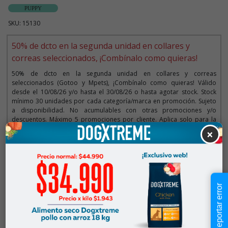
PUPPY
SKU: 15130
50% de dcto en la segunda unidad en collares y
correas seleccionados, ¡Combínalo como quieras!
50% de dcto en la segunda unidad en collares y correas
seleccionados (Gotoo y Mpets), ¡Combínalo como quieras! Válido
desde el 10/08/26 y/o hasta el 30/08/26 o hasta agotar stock. Stock
mínimo 30 unidades por cada categoría/marca en promoción. Sujeto
a disponibilidad. No acumulables con otras promociones y/o
descuentos. Máximo 5 promociones por cliente. Aplica solo para la
web y tiendas. Imágenes referenciales.
×
Descripción
Reportar error
$10.990
Cantidad:
En Stock
-
+