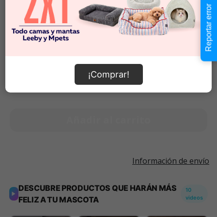
Reportar error
Talla S
$10.990
Talla XS
$8.990
$8.990
-
$13.990
Cantidad:
¡Comprar!
Selecciona una opción para ver
-
+
disponibilidad
Añadir al carrito
Información de envío