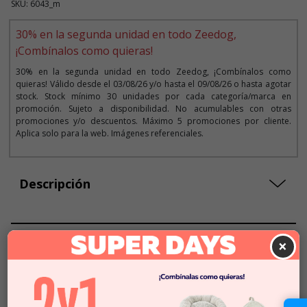
SKU: 6043_m
30% en la segunda unidad en todo Zeedog,
¡Combínalos como quieras!
30% en la segunda unidad en todo Zeedog, ¡Combínalos como
quieras! Válido desde el 03/08/26 y/o hasta el 09/08/26 o hasta agotar
stock. Stock mínimo 30 unidades por cada categoría/marca en
promoción. Sujeto a disponibilidad. No acumulables con otras
promociones y/o descuentos. Máximo 5 promociones por cliente.
Aplica solo para la web. Imágenes referenciales.
Descripción
Seleccionar Formato
×
Talla L
$13.990
Talla M