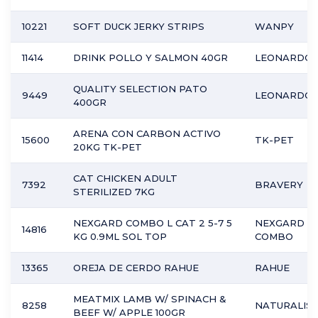
10221
SOFT DUCK JERKY STRIPS
WANPY
11414
DRINK POLLO Y SALMON 40GR
LEONARDO
QUALITY SELECTION PATO
9449
LEONARDO
400GR
ARENA CON CARBON ACTIVO
15600
TK-PET
20KG TK-PET
CAT CHICKEN ADULT
7392
BRAVERY
STERILIZED 7KG
NEXGARD COMBO L CAT 2 5-7 5
NEXGARD
14816
KG 0.9ML SOL TOP
COMBO
13365
OREJA DE CERDO RAHUE
RAHUE
MEATMIX LAMB W/ SPINACH &
8258
NATURALIST
BEEF W/ APPLE 100GR