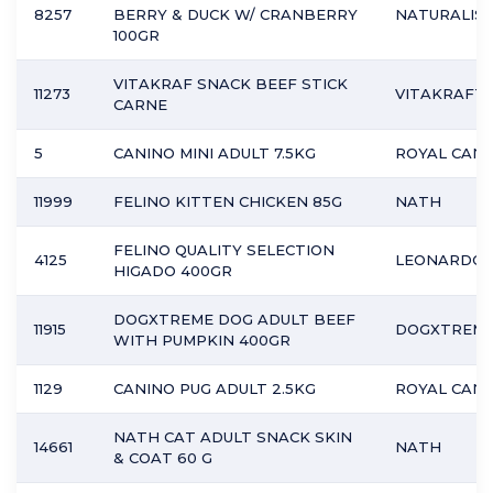
8257
BERRY & DUCK W/ CRANBERRY
NATURALIST
100GR
VITAKRAF SNACK BEEF STICK
11273
VITAKRAFT
CARNE
5
CANINO MINI ADULT 7.5KG
ROYAL CANI
11999
FELINO KITTEN CHICKEN 85G
NATH
FELINO QUALITY SELECTION
4125
LEONARDO
HIGADO 400GR
DOGXTREME DOG ADULT BEEF
11915
DOGXTREM
WITH PUMPKIN 400GR
1129
CANINO PUG ADULT 2.5KG
ROYAL CANI
NATH CAT ADULT SNACK SKIN
14661
NATH
& COAT 60 G