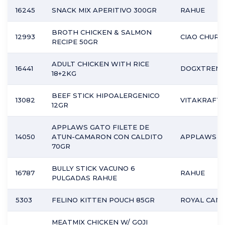
16245
SNACK MIX APERITIVO 300GR
RAHUE
BROTH CHICKEN & SALMON
12993
CIAO CHURU
RECIPE 50GR
ADULT CHICKEN WITH RICE
16441
DOGXTREM
18+2KG
BEEF STICK HIPOALERGENICO
13082
VITAKRAFT
12GR
APPLAWS GATO FILETE DE
14050
ATUN-CAMARON CON CALDITO
APPLAWS
70GR
BULLY STICK VACUNO 6
16787
RAHUE
PULGADAS RAHUE
5303
FELINO KITTEN POUCH 85GR
ROYAL CANI
MEATMIX CHICKEN W/ GOJI