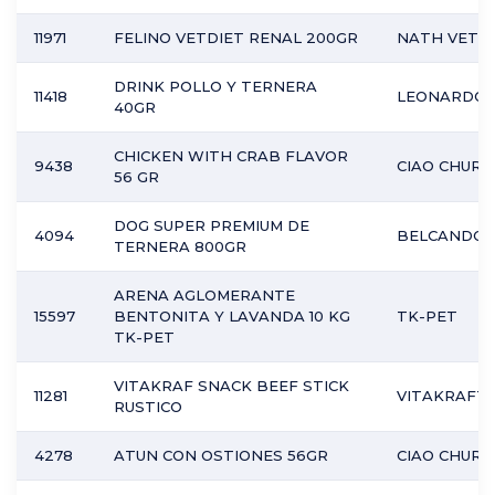
11971
FELINO VETDIET RENAL 200GR
NATH VET
DRINK POLLO Y TERNERA
11418
LEONARDO
40GR
CHICKEN WITH CRAB FLAVOR
9438
CIAO CHURU
56 GR
DOG SUPER PREMIUM DE
4094
BELCANDO
TERNERA 800GR
ARENA AGLOMERANTE
15597
BENTONITA Y LAVANDA 10 KG
TK-PET
TK-PET
VITAKRAF SNACK BEEF STICK
11281
VITAKRAFT
RUSTICO
4278
ATUN CON OSTIONES 56GR
CIAO CHURU