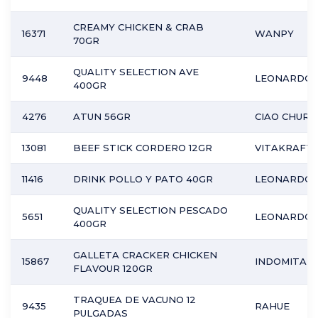
CREAMY CHICKEN & CRAB
16371
WANPY
70GR
QUALITY SELECTION AVE
9448
LEONARDO
400GR
4276
ATUN 56GR
CIAO CHURU
13081
BEEF STICK CORDERO 12GR
VITAKRAFT
11416
DRINK POLLO Y PATO 40GR
LEONARDO
QUALITY SELECTION PESCADO
5651
LEONARDO
400GR
GALLETA CRACKER CHICKEN
15867
INDOMITAB
FLAVOUR 120GR
TRAQUEA DE VACUNO 12
9435
RAHUE
PULGADAS