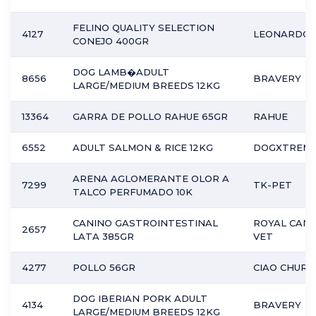
FELINO QUALITY SELECTION
4127
LEONARDO
CONEJO 400GR
DOG LAMB�ADULT
8656
BRAVERY
LARGE/MEDIUM BREEDS 12KG
13364
GARRA DE POLLO RAHUE 65GR
RAHUE
6552
ADULT SALMON & RICE 12KG
DOGXTREM
ARENA AGLOMERANTE OLOR A
7299
TK-PET
TALCO PERFUMADO 10K
CANINO GASTROINTESTINAL
ROYAL CANI
2657
LATA 385GR
VET
4277
POLLO 56GR
CIAO CHURU
DOG IBERIAN PORK ADULT
4134
BRAVERY
LARGE/MEDIUM BREEDS 12KG