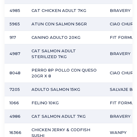
4985
CAT CHICKEN ADULT 7KG
BRAVERY
5965
ATUN CON SALMON 56GR
CIAO CHURU
917
CANINO ADULTO 20KG
FIT FORMUL
CAT SALMON ADULT
4987
BRAVERY
STERILIZED 7KG
PERRO 8P POLLO CON QUESO
8048
CIAO CHURU
20GR X 8
7205
ADULTO SALMON 15KG
SALVAJE BA
1066
FELINO 10KG
FIT FORMUL
4986
CAT SALMON ADULT 7KG
BRAVERY
CHICKEN JERKY & CODFISH
16366
WANPY
SUSHI