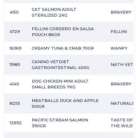
CAT SALMON ADULT
4150
BRAVERY
STERILIZED 2KG
FELLINI CORDERO EN SALSA
4729
FELLINI
POUCH 86GR
16369
CREAMY TUNA & CRAB 70GR
WANPY
CANINO VETDIET
11980
NATH VET
GASTROINTESTINAL 400G
DOG CHICKEN MINI ADULT
4140
BRAVERY
SMALL BREEDS 7KG
MEATBALLS DUCK AND APPLE
8255
NATURALIST
100GR
PACIFIC STREAM SALMON
TASTE OF
12692
390GR
THE WILD