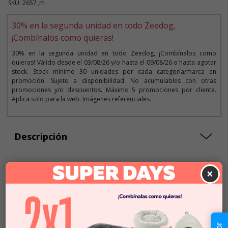
SKU: 2657_m
30% en la segunda unidad en todo Zeedog,
¡Combínalos como quieras!
30% en la segunda unidad en todo Zeedog, ¡Combínalos como
quieras! Válido desde el 03/08/26 y/o hasta el 09/08/26 o hasta agotar
stock. Stock mínimo 30 unidades por cada categoría/marca en
promoción. Sujeto a disponibilidad. No acumulables con otras
promociones y/o descuentos. Máximo 5 promociones por cliente.
Aplica solo para la web. Imágenes referenciales.
Descripción
×
Seleccionar Formato
Talla XS
$11.990
Talla S
$17.990