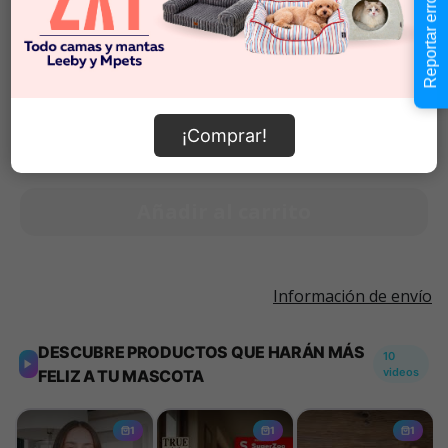
Reportar error
Talla L
$21.990
$11.990
-
$21.990
Cantidad:
Selecciona una opción para ver
-
+
¡Comprar!
disponibilidad
Añadir al carrito
Información de envío