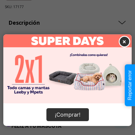
SKU: 17177
Descripción
×
$1.990
Cantidad:
En Stock
-
+
Reportar error
Añadir al carrito
Información de envío
¡Comprar!