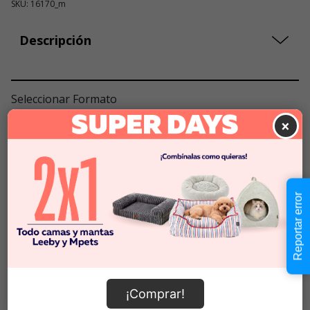
SKU: 16170_m
Descripción
Seleccionar Formato
×
null
Cantidad:
Selecciona una opción para ver
-
+
disponibilidad
Reportar error
Añadir al carrito
¡Comprar!
Información de envío