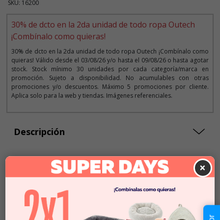
SKU: 16200
30% de dcto en la 2da unidad de todo ropa Outech
¡Combínalo como quieras!
30% de dcto en la 2da unidad de todo ropa Outech ¡Combínalo como
quieras! Válido desde el 03/08/26 y/o hasta el 09/08/26 o hasta agotar
stock. Stock mínimo 30 unidades por cada categoría/marca en
promoción. Sujeto a disponibilidad. No acumulables con otras
promociones y/o descuentos. Máximo 5 promociones por cliente.
Aplica solo para la web y tiendas. Imágenes referenciales.
Descripción
×
Seleccionar Formato
Talla 20
Talla 25