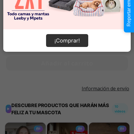
Reportar error
Talla 35
$17.990
Cantidad:
Este producto no está
-
+
¡Comprar!
disponible
Añadir al carrito
Información de envío