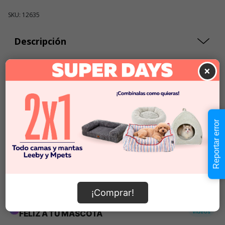
SKU: 12635
Descripción
×
$49.990
Cantidad:
En Stock
-
+
Reportar error
Añadir al carrito
Información de envío
¡Comprar!