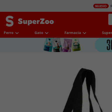
NUEVO
R
Perro
Gato
Farmacia
Super