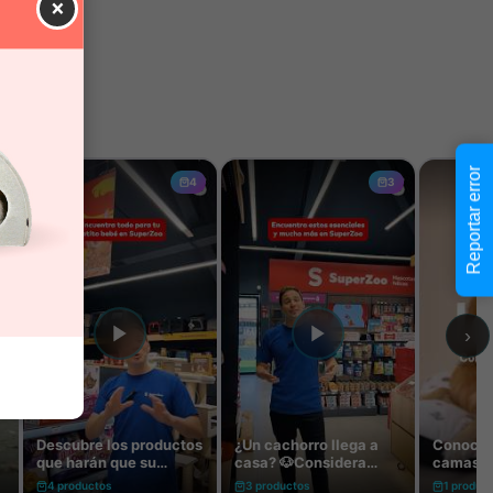
×
Reportar error