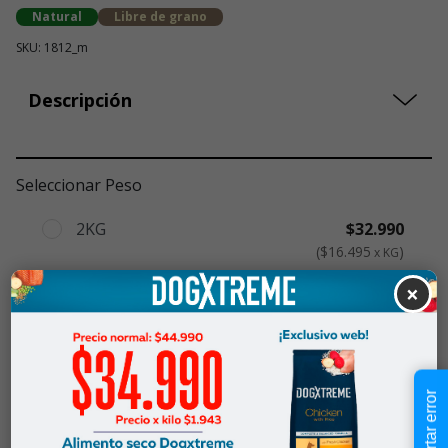
Natural
Libre de grano
SKU: 1812_m
Descripción
Seleccionar Peso
2KG
$32.990
$16.495
x KG
10,2 KG
$99.990
×
$9803
x KG
$32.990
-
$99.990
Cantidad:
Reportar error
Selecciona una opción para ver
-
+
disponibilidad