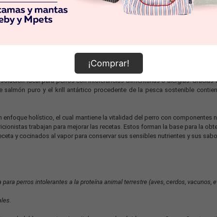
nal
¡Comprar!
 adultos de razas pequeñas y medianas con sensibilidad a los cereal
 solución ideal para perros con intolerancias alimentarias o alergias. Gracias
 de salmón puro y el krill antártico procedente de la pesca sostenible cont
nfoque holístico, el cual mantiene la vitalidad del perro con componentes na
icionistas trabajan para mejorar las recetas. Estos forman la base para la ob
eta y cocinados al vapor para conservar sus sensibles nutrientes y sus sabo
para perros intolerantes a la proteína animal terrestre (aves, cerdos, vacunos, e
ales.