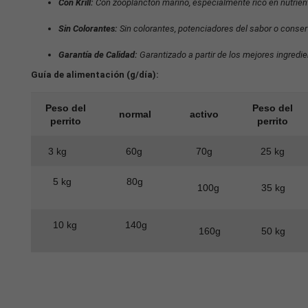
Con Krill:
Con zooplancton marino, especialmente rico en nutrien
Sin Colorantes:
Sin colorantes, potenciadores del sabor o conserv
Garantía de Calidad:
Garantizado a partir de los mejores ingred
Guía de alimentación (g/día):
Peso del
Peso del
normal
activo
perrito
perrito
3 kg
60g
70g
25 kg
5 kg
80g
100g
35 kg
10 kg
140g
160g
50 kg