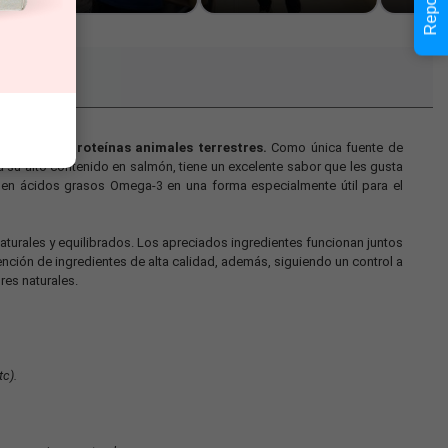
es o a las proteínas animales terrestres.
Como única fuente de
 a su alto contenido en salmón, tiene un excelente sabor que les gusta
ienen ácidos grasos Omega-3 en una forma especialmente útil para el
turales y equilibrados. Los apreciados ingredientes funcionan juntos
tención de ingredientes de alta calidad, además, siguiendo un control a
res naturales.
tc).