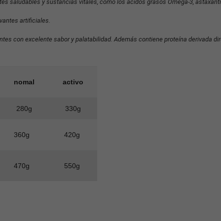
tes saludables y sustancias vitales, como los ácidos grasos Omega-3, astaxanti
antes artificiales.
ientes con excelente sabor y palatabilidad. Además contiene proteína derivada
nomal
activo
280g
330g
360g
420g
470g
550g