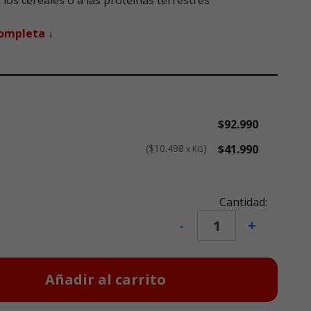
 los cereales o a las proteínas terrestres
completa ↓
$92.990
$10.498
$41.990
x KG
Cantidad:
-
+
Añadir al carrito