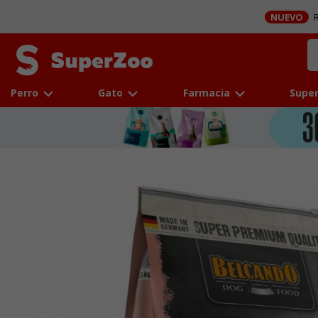
NUEVO
R
Perro
Gato
Farmacia
Super