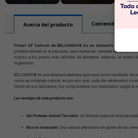
Contenido nutricio
Acerca del producto
Finest GF Salmón de BELCANDO®
Es un alimento para perros
proteína animal es el pescado, esta receta sin cereales también es la
incluso a los perros más difíciles de alimentar. Además, el aceite
organismo.
BELCANDO
®
es una empresa alemana que nace como resultado de un e
como un complejo natural, es por eso que, cada día veterinarios y nutr
fondo en sus labotarios, los componentes son mezclados según la rec
Las ventajas de este producto son:
Sin Proteína Animal Terrestre:
Su fórmula especial está pensada 
Rico en Amaranto:
Una valiosa alternativa sin gluten de los cere