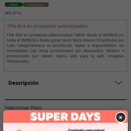
Natural
Libre de grano
SKU: 8710
15% dsct en productos seleccionados.
15% dsct en productos seleccionados. Válido desde el 03/08/26 y/o
hasta el 09/08/26 o hasta agotar stock. Stock mínimo 30 unidades por
cada categoría/marca en promoción. Sujeto a disponibilidad. No
acumulables con otras promociones y/o descuentos. Máximo 5
promociones por cliente. Aplica solo para la web. Imágenes
referenciales.
Descripción
Seleccionar Peso
×
12,2 KG
$80.990
$68.841
$5643
x KG