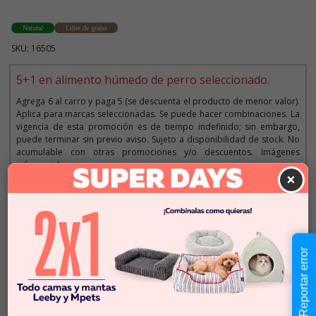
Natural
Libre de grano
SKU: 16505
5+1 en alimento húmedo de perro seleccionado.
Agrega 6 al carro y paga 5 (se descuenta el producto de menor valor).
Aplica para marcas seleccionadas. Se puede hacer combinaciones. La
vigencia de esta promoción es de tiempo indefinido; sin embargo,
puede terminar sin previo aviso. Sujeto a disponibilidad de stock. No
acumulable con otras promociones y/o descuentos. Imágenes
referenciales.
×
Descripción
Reportar error
$5.990
Cantidad:
En Stock
-
+