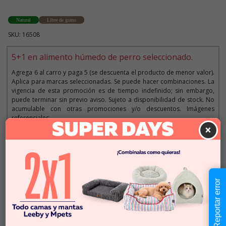
Natural
Libre de grano
SKU: 16508
5+1 en alimento húmedo de perro seleccionado.
Agrega 6 al carro y paga 5 (se descuenta el producto de menor valor).
Aplica para marcas seleccionadas. Se puede hacer combinaciones. La
vigencia de esta promoción es de tiempo indefinido; sin embargo,
puede terminar sin previo aviso. Sujeto a disponibilidad de stock. No
acumulable con otras promociones y/o descuentos. Imágenes
referenciales.
×
Descripción
Reportar error
$5.990
Cantidad:
Este producto no está
-
+
disponible