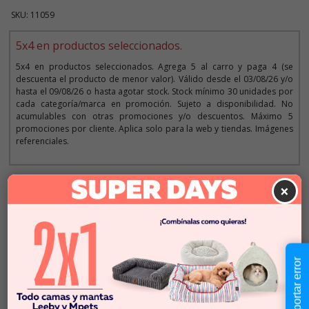
SKU: 11059
5x4 en productos seleccionados.
5x4 en productos seleccionados. Agrega 5 al carro y paga 4 (se
descuenta el producto de menor valor). Válido desde el 03/08/26 y/o
hasta el 09/08/26 o hasta agotar stock. Stock mínimo 30 unidades por
cada categoría/marca en promoción. Sujeto a disponibilidad. No
acumulables con otras promociones y/o descuentos. Máximo 5
promociones por cliente. Aplica solo para la web y tiendas. Imágenes
referenciales.
×
Descripción
$3.990
Cantidad:
Este producto no está
-
+
Reportar error
disponible