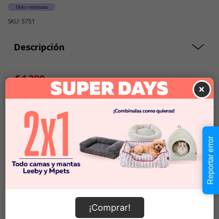
Dieta veterinaria
SKU: 5751
Descripción
$4.390
Cantidad:
×
En Stock
-
+
Añadir al carrito
Reportar error
Información de envío
¡Comprar!