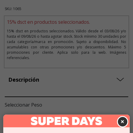
SKU: 1065
15% dsct en productos seleccionados.
15% dsct en productos seleccionados. Válido desde el 03/08/26 y/o
hasta el 09/08/26 o hasta agotar stock. Stock mínimo 30 unidades por
cada categoría/marca en promoción. Sujeto a disponibilidad. No
acumulables con otras promociones y/o descuentos. Máximo 5
promociones por cliente. Aplica solo para la web. Imágenes
referenciales.
Descripción
Seleccionar Peso
10 KG
$29.990
$25.491
×
$2549
x KG