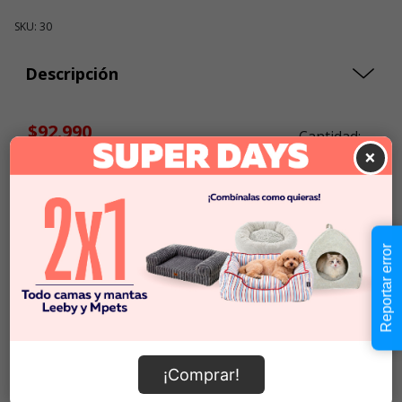
SKU: 30
Descripción
$92.990
Cantidad:
×
En Stock
-
+
Añadir al carrito
Reportar error
Información de envío
¡Comprar!